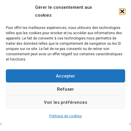
Gérer le consentement aux
cookies
Pour offrir les meilleures expériences, nous utilisons des technologies
telles que les cookies pour stocker et/ou accéder aux informations des
appareils. Le fait de consentir à ces technologies nous permettra de
traiter des données telles que le comportement de navigation ou les ID
N'attendez plus et
uniques sur ce site. Le fait de ne pas consentir ou de retirer son
consentement peut avoir un effet négatif sur certaines caractéristiques
et fonctions.
réservez un créneau
pour un appel
Accepter
découverte gratuit !
Refuser
Vous avez envie d’en savoir plus sur un éventuel
Voir les préférences
accompagnement et si je peux vous aider ?
Politique de cookies
Discutons-en ensemble lors d’un échange
téléphonique de 15 minutes !