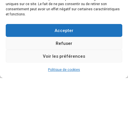
uniques sur ce site. Le fait de ne pas consentir ou de retirer son
consentement peut avoir un effet négatif sur certaines caractéristiques
N'attendez plus et
et fonctions.
réservez un créneau
Accepter
pour un appel
Refuser
découverte gratuit !
Voir les préférences
Vous avez envie d’en savoir plus sur un éventuel
accompagnement et si je peux vous aider ?
Politique de cookies
Discutons-en ensemble lors d’un échange
téléphonique de 15 minutes !
Je réserve mon créneau