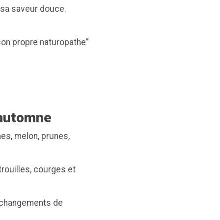
à sa saveur douce.
son propre naturopathe”
l’automne
hes, melon, prunes,
rouilles, courges et
ux changements de