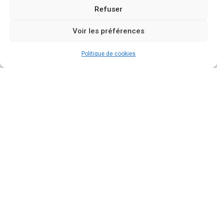
Refuser
Voir les préférences
Politique de cookies
N'attendez plus et
réservez un créneau
pour un appel
découverte gratuit !
Vous avez envie d’en savoir plus sur un éventuel
accompagnement et si je peux vous aider ?
Discutons-en ensemble lors d’un échange
téléphonique de 15 minutes !
Je réserve mon créneau